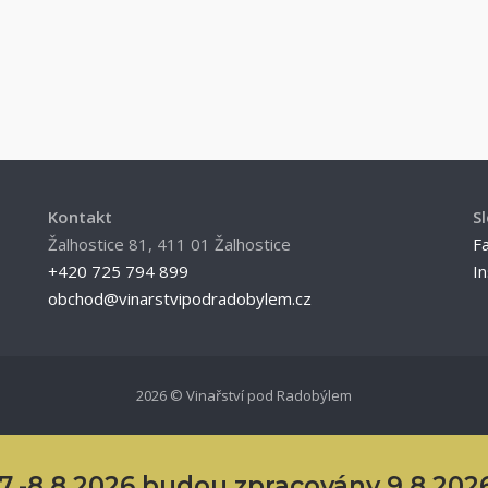
Kontakt
S
Žalhostice 81, 411 01 Žalhostice
F
+420 725 794 899
I
obchod@vinarstvipodradobylem.cz
2026 © Vinařství pod Radobýlem
.-8.8.2026 budou zpracovány 9.8.2026