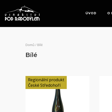
Skip
to
ÚVOD
O 
content
Domů
/ Bílé
Bílé
Regionální produkt
České Středohoří