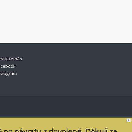
ledujte nás
acebook
nstagram
X
 po návratu z dovolené. Děkuji za