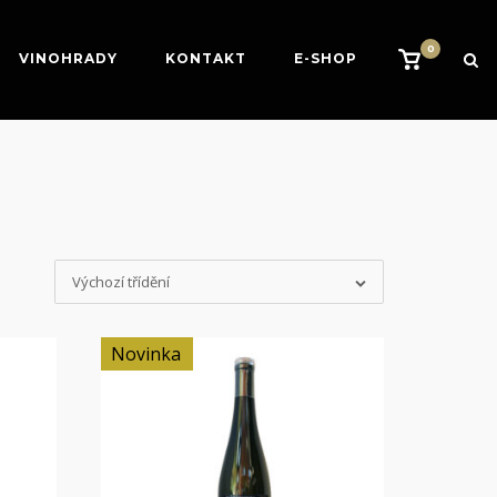
0
View
VINOHRADY
KONTAKT
E-SHOP
shopping
cart
Výchozí třídění
Novinka