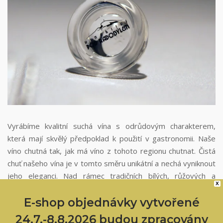
Vyrábíme kvalitní suchá vína s odrůdovým charakterem,
která mají skvělý předpoklad k použití v gastronomii. Naše
víno chutná tak, jak má víno z tohoto regionu chutnat. Čistá
chuť našeho vína je v tomto směru unikátní a nechá vyniknout
jeho eleganci. Nad rámec tradičních bílých, růžových a
X
červených vín se věnujeme i vinným specialitám jako jsou:
víno zrající na kvasnicích v dubovém sudu vyráběné metodou
E-shop objednávky vytvořené
sur lie, fortifikované víno vyráběné dle tradiční metody vína
Používáme cookies, abychom vám poskytli nejlepší online
24.7.-8.8.2026 budou zpracovány