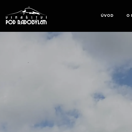
Skip
to
ÚVOD
O 
content