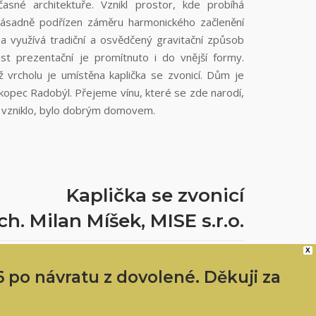
časné architektuře. Vznikl prostor, kde probíhá
zásadně podřízen záměru harmonického začlenění
a využívá tradiční a osvědčený gravitační způsob
ást prezentační je promítnuto i do vnější formy.
 vrcholu je umístěna kaplička se zvonicí. Dům je
 kopec Radobýl. Přejeme vínu, které se zde narodí,
e vzniklo, bylo dobrým domovem.
Kaplička se zvonicí
ch. Milan Míšek, MISE s.r.o.
X
ýlu těší
 po návratu z dovolené. Děkuji za
ů vévodí
ktonicky
Odmítnout
Nastavení